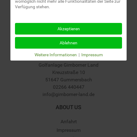
womöglich nicht mehr alle Funktionalitäten der Seite zur
Verfügung stehen.
Akzeptieren
Ablehnen
Weitere Informationen
|
Impressum
Golfanlage Gimborner Land
Kreuzstraße 10
51647 Gummersbach
02266 440447
info@gimborner-land.de
ABOUT US
Anfahrt
Impressum